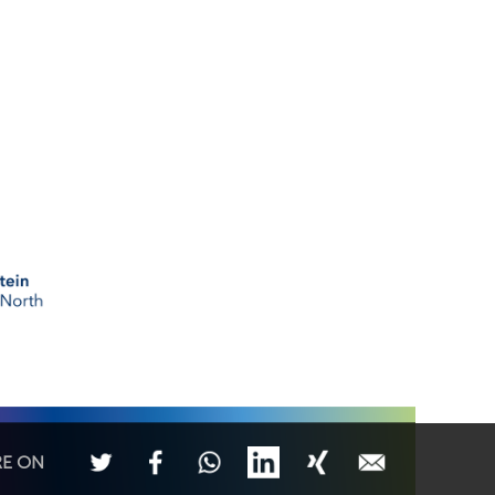
RE ON